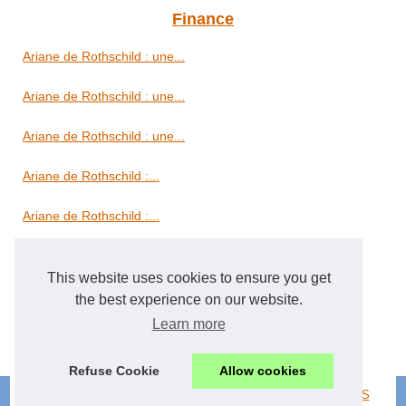
Finance
Ariane de Rothschild : une...
Ariane de Rothschild : une...
Ariane de Rothschild : une...
Ariane de Rothschild :...
Ariane de Rothschild :...
Immobilier
This website uses cookies to ensure you get
Récupérer sa garantie...
the best experience on our website.
Learn more
Imop : l'agence immobilière...
Refuse Cookie
Allow cookies
© 2026
Abm-concept.eu
/
Menu Structure
/
Cookies Policy
/
RSS