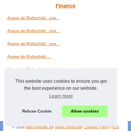
Finance
Ariane de Rothschild : une...
Ariane de Rothschild : une...
Ariane de Rothschild : une...
Ariane de Rothschild :...
Ariane de Rothschild :...
This website uses cookies to ensure you get
Immobilier
the best experience on our website.
Learn more
Récupérer sa garantie...
Imop : l'agence immobilière...
Refuse Cookie
Allow cookies
© 2026
Abm-concept.eu
/
Menu Structure
/
Cookies Policy
/
RSS