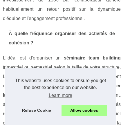
habituellement un retour positif sur la dynamique
d'équipe et l'engagement professionnel.
À quelle fréquence organiser des activités de
cohésion ?
L'idéal est d'organiser un
séminaire team building
trimestriel ou semestriel selon la taille de votre structure.
Les équipes de moins de 20 personnes bénéficient
This website uses cookies to ensure you get
d'activités mensuelles courtes. Pour
comment améliorer
the best experience on our website.
la cohésion d'équipe en entreprise
durablement,
Learn more
alternez grands événements annuels et micro-activités
Refuse Cookie
Allow cookies
régulières. Un
séminaire d'entreprise Paris
annuel
complété par des animations trimestrielles maintient la