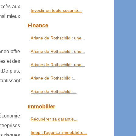
 accès aux
Investir en toute sécurité...
insi mieux
Finance
Ariane de Rothschild : une...
aneo offre
Ariane de Rothschild : une...
tes et des
Ariane de Rothschild : une...
é.De plus,
Ariane de Rothschild :...
rantissant
Ariane de Rothschild :...
Immobilier
l'économie
Récupérer sa garantie...
ntreprises
Imop : l'agence immobilière...
es risques