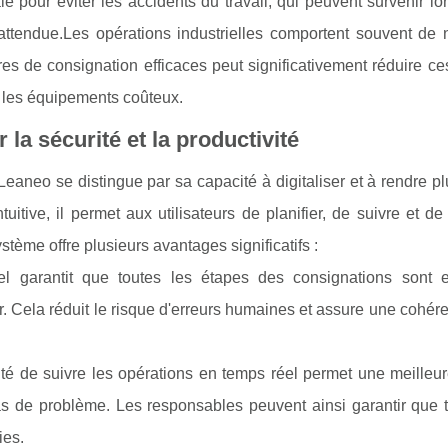
e pour éviter les accidents du travail, qui peuvent survenir l
ttendue.Les opérations industrielles comportent souvent de
s de consignation efficaces peut significativement réduire ce
nt les équipements coûteux.
 la sécurité et la productivité
eaneo se distingue par sa capacité à digitaliser et à rendre pl
tive, il permet aux utilisateurs de planifier, de suivre et de
stème offre plusieurs avantages significatifs :
el garantit que toutes les étapes des consignations sont 
 Cela réduit le risque d'erreurs humaines et assure une cohér
ité de suivre les opérations en temps réel permet une meilleu
as de problème. Les responsables peuvent ainsi garantir que t
ies.