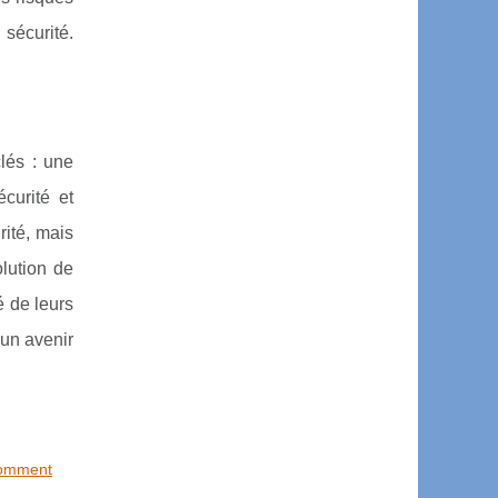
 sécurité.
lés : une
curité et
rité, mais
olution de
 de leurs
 un avenir
 comment