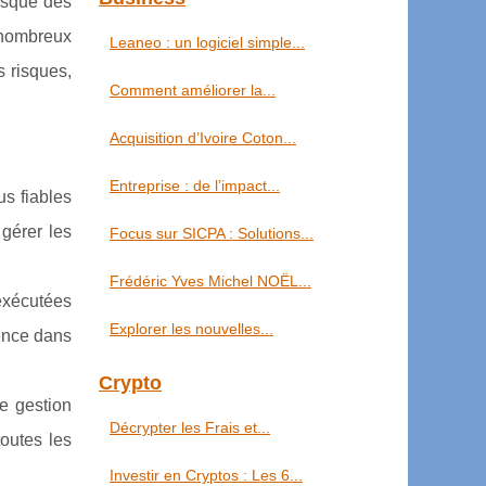
orsque des
 nombreux
Leaneo : un logiciel simple...
s risques,
Comment améliorer la...
Acquisition d’Ivoire Coton...
Entreprise : de l’impact...
us fiables
 gérer les
Focus sur SICPA : Solutions...
Frédéric Yves Michel NOËL...
exécutées
Explorer les nouvelles...
ence dans
Crypto
re gestion
Décrypter les Frais et...
outes les
Investir en Cryptos : Les 6...