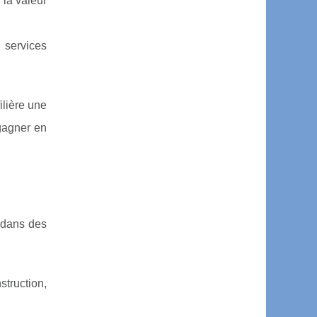
 la valeur
 services
ilière une
gagner en
r dans des
struction,