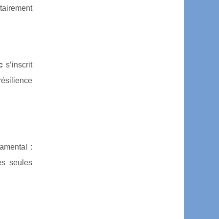
itairement
c
s’inscrit
ésilience
damental :
es seules