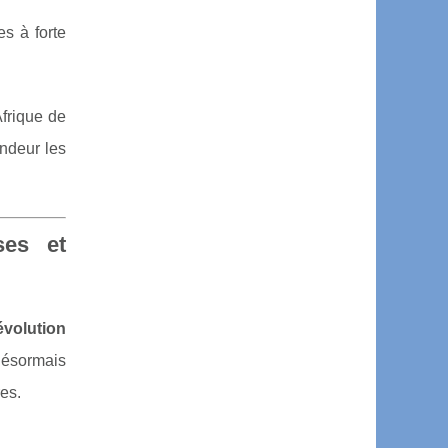
es à forte
Afrique de
ondeur les
ses et
évolution
 désormais
es.