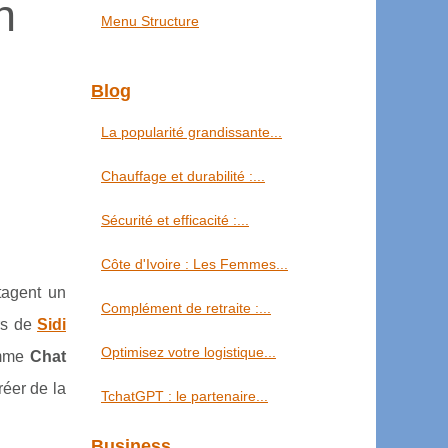
n
Menu Structure
Blog
La popularité grandissante...
Chauffage et durabilité :...
Sécurité et efficacité :...
Côte d'Ivoire : Les Femmes...
rtagent un
Complément de retraite :...
urs de
Sidi
Optimisez votre logistique...
comme
Chat
réer de la
TchatGPT : le partenaire...
Business