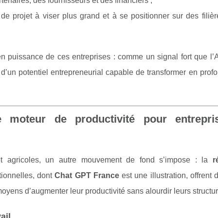
rtenaires, des fournisseurs et des financiers ;
e projet à viser plus grand et à se positionner sur des filièr
 en puissance de ces entreprises : comme un signal fort que l’
nt d’un potentiel entrepreneurial capable de transformer en prof
moteur de productivité pour entrepri
s et agricoles, un autre mouvement de fond s’impose : la
r
ationnelles, dont
Chat GPT France
est une illustration, offrent
yens d’augmenter leur productivité sans alourdir leurs structur
ail