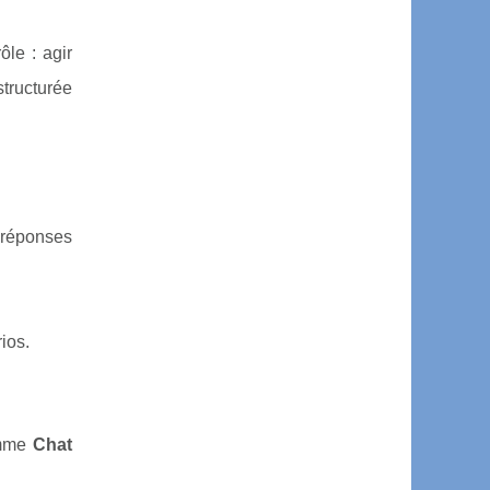
le : agir
structurée
 réponses
ios.
omme
Chat