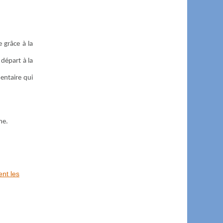
 grâce à la
 départ à la
mentaire qui
ne.
nt les