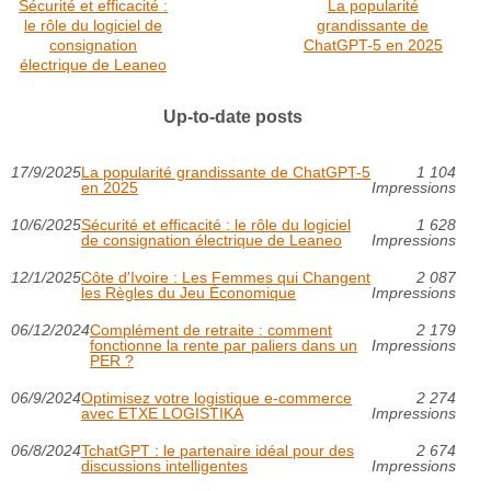
Sécurité et efficacité :
La popularité
le rôle du logiciel de
grandissante de
consignation
ChatGPT-5 en 2025
électrique de Leaneo
Up-to-date posts
17/9/2025
La popularité grandissante de ChatGPT-5
1 104
en 2025
Impressions
10/6/2025
Sécurité et efficacité : le rôle du logiciel
1 628
de consignation électrique de Leaneo
Impressions
12/1/2025
Côte d'Ivoire : Les Femmes qui Changent
2 087
les Règles du Jeu Économique
Impressions
06/12/2024
Complément de retraite : comment
2 179
fonctionne la rente par paliers dans un
Impressions
PER ?
06/9/2024
Optimisez votre logistique e-commerce
2 274
avec ETXE LOGISTIKA
Impressions
06/8/2024
TchatGPT : le partenaire idéal pour des
2 674
discussions intelligentes
Impressions