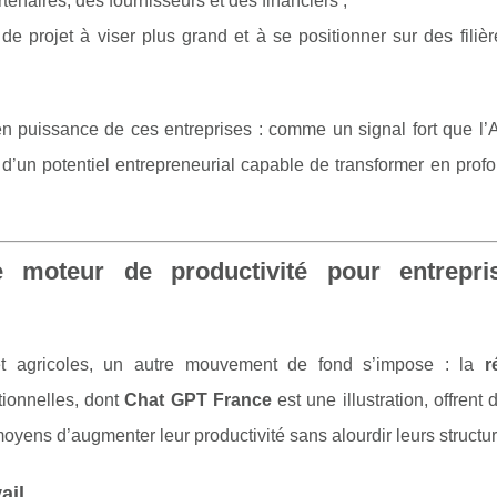
rtenaires, des fournisseurs et des financiers ;
e projet à viser plus grand et à se positionner sur des filièr
 en puissance de ces entreprises : comme un signal fort que l’
nt d’un potentiel entrepreneurial capable de transformer en prof
moteur de productivité pour entrepri
s et agricoles, un autre mouvement de fond s’impose : la
r
ationnelles, dont
Chat GPT France
est une illustration, offrent
yens d’augmenter leur productivité sans alourdir leurs structur
ail