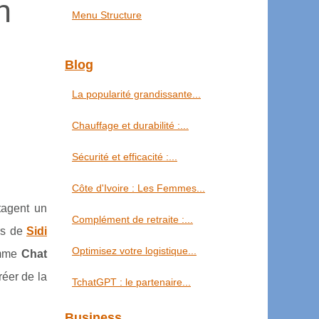
n
Menu Structure
Blog
La popularité grandissante...
Chauffage et durabilité :...
Sécurité et efficacité :...
Côte d'Ivoire : Les Femmes...
rtagent un
Complément de retraite :...
urs de
Sidi
Optimisez votre logistique...
comme
Chat
réer de la
TchatGPT : le partenaire...
Business