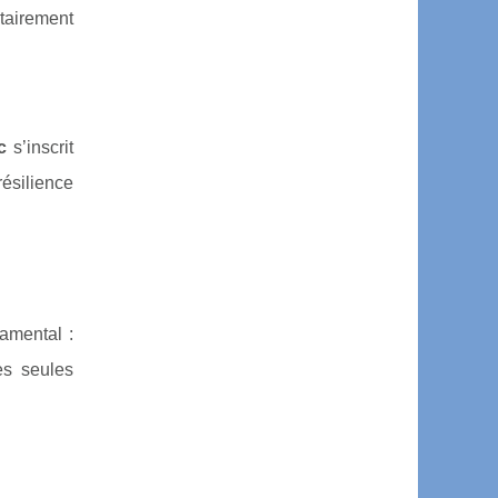
itairement
c
s’inscrit
ésilience
damental :
es seules