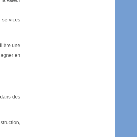
 la valeur
 services
ilière une
gagner en
r dans des
struction,