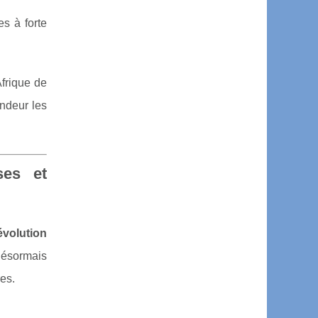
es à forte
Afrique de
ondeur les
ses et
évolution
 désormais
es.