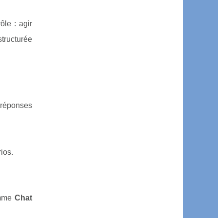
le : agir
structurée
 réponses
ios.
omme
Chat