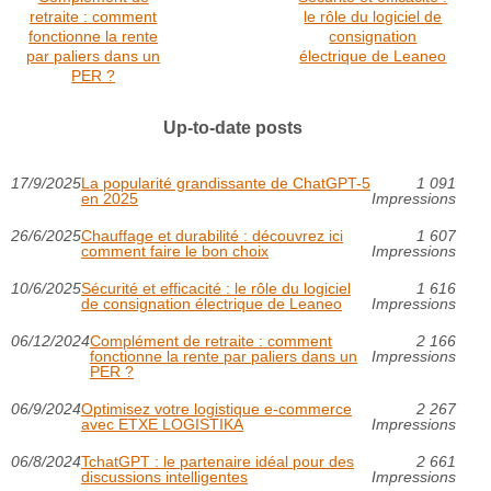
retraite : comment
le rôle du logiciel de
fonctionne la rente
consignation
par paliers dans un
électrique de Leaneo
PER ?
Up-to-date posts
17/9/2025
La popularité grandissante de ChatGPT-5
1 091
en 2025
Impressions
26/6/2025
Chauffage et durabilité : découvrez ici
1 607
comment faire le bon choix
Impressions
10/6/2025
Sécurité et efficacité : le rôle du logiciel
1 616
de consignation électrique de Leaneo
Impressions
06/12/2024
Complément de retraite : comment
2 166
fonctionne la rente par paliers dans un
Impressions
PER ?
06/9/2024
Optimisez votre logistique e-commerce
2 267
avec ETXE LOGISTIKA
Impressions
06/8/2024
TchatGPT : le partenaire idéal pour des
2 661
discussions intelligentes
Impressions